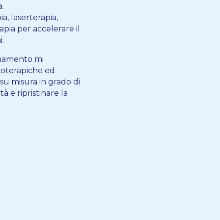
a.
a, laserterapia,
pia per accelerare il
.
rnamento mi
ioterapiche ed
 su misura in grado di
tà e ripristinare la