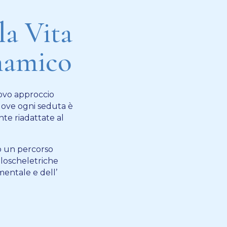
la Vita
inamico
nuovo approccio
dove ogni seduta è
te riadattate al
co un percorso
oloscheletriche
mentale e dell’