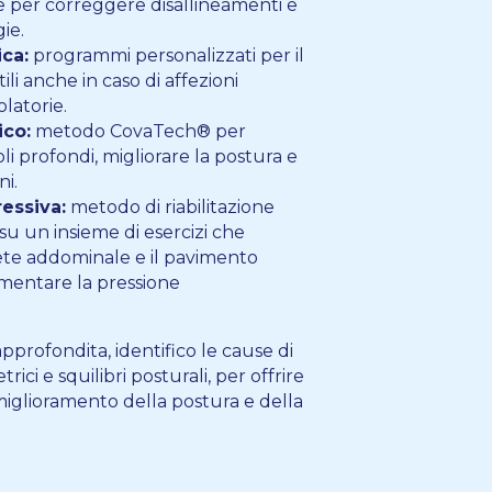
e per correggere disallineamenti e
ie.
ca:
programmi personalizzati per il
ili anche in caso di affezioni
olatorie.
ico:
metodo CovaTech® per
li profondi, migliorare la postura e
ni.
essiva:
metodo di riabilitazione
su un insieme di esercizi che
ete addominale e il pavimento
umentare la pressione
approfondita, identifico le cause di
ici e squilibri posturali, per offrire
 miglioramento della postura e della