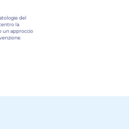
atologie del
centro la
so un approccio
evenzione.