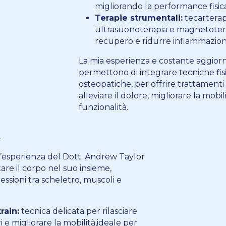
migliorando la performance fisic
Terapie strumentali:
tecarterapi
ultrasuonoterapia e magnetotera
recupero e ridurre infiammazioni
La mia esperienza e costante aggio
permettono di integrare tecniche fis
osteopatiche, per offrire trattamenti
alleviare il dolore, migliorare la mobili
funzionalità.
a
ll’esperienza del Dott. Andrew Taylor
tare il corpo nel suo insieme,
ssioni tra scheletro, muscoli e
rain:
tecnica delicata per rilasciare
 e migliorare la mobilità,ideale per