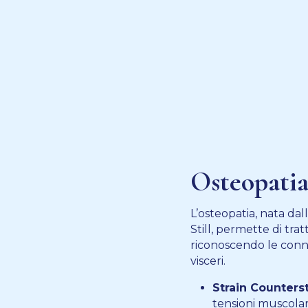
Osteopati
L’osteopatia, nata da
Still, permette di trat
riconoscendo le conne
visceri.
Strain Counterst
tensioni muscolari