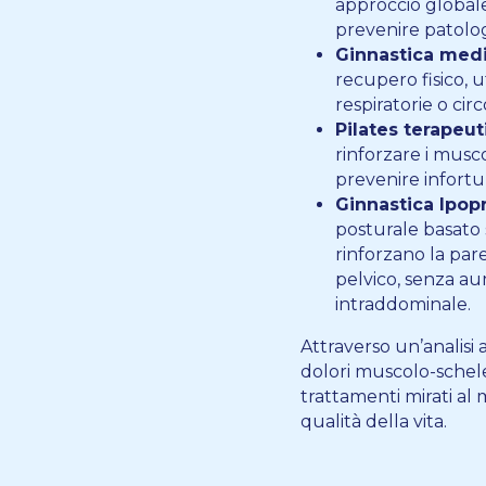
approccio global
prevenire patolog
Ginnastica medi
recupero fisico, ut
respiratorie o circ
Pilates terapeut
rinforzare i musco
prevenire infortu
Ginnastica Ipopr
posturale basato 
rinforzano la par
pelvico, senza a
intraddominale.
Attraverso un’analisi 
dolori muscolo-scheletr
trattamenti mirati al
qualità della vita.