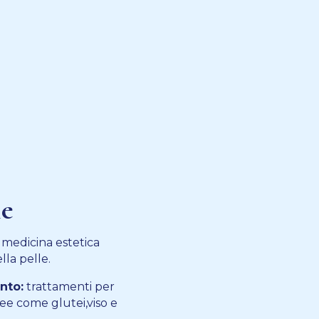
le
e medicina estetica
lla pelle.
nto:
trattamenti per
ree come glutei,viso e