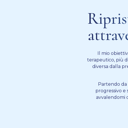
Ripris
attrav
Il mio obietti
terapeutico, più 
diversa dalla p
Partendo da u
progressivo e 
avvalendomi de