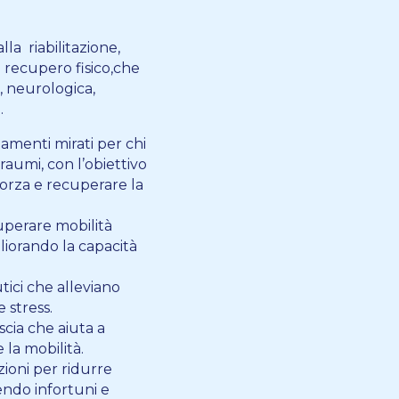
lla riabilitazione,
l recupero fisico,che
, neurologica,
.
tamenti mirati per chi
traumi, con l’obiettivo
 forza e recuperare la
perare mobilità
liorando la capacità
ici che alleviano
 stress.
scia che aiuta a
 la mobilità.
ioni per ridurre
ndo infortuni e