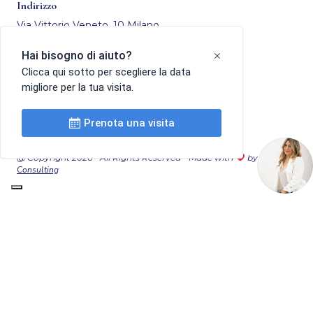
Indirizzo
Via Vittorio Veneto, 10 Milano
Presso Centro Meid
Link utili
Privacy Policy
Cookie Policy
@ Copyright 2026 - All Rights Reserved - Made with
by
AC
Consulting
Giulia Sorrentino | P.IVA 02132670684
Le tue preferenze relative alla privacy
Informativa sulla raccolta